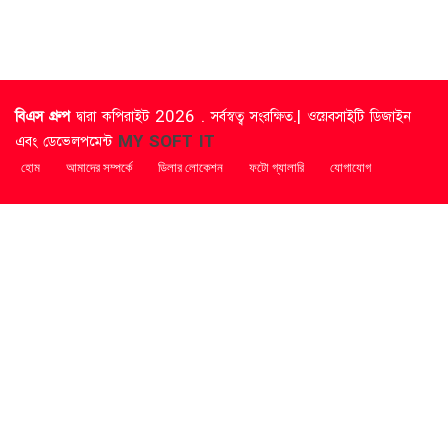
বিএস গ্রুপ
দ্বারা কপিরাইট 2026 . সর্বস্বত্ব সংরক্ষিত.| ওয়েবসাইটি ডিজাইন
এবং ডেভেলপমেন্ট
MY SOFT IT
হোম
আমাদের সম্পর্কে
ডিলার লোকেশন
ফটো গ্যালারি
যোগাযোগ