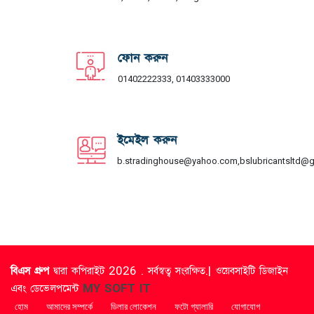
ফোন করুন
01402222333, 01403333000
ইমেইল করুন
b.stradinghouse@yahoo.com,bslubricantsltd@
বিএস গ্রুপ
দ্বারা কপিরাইট 2026 . সর্বস্বত্ব সংরক্ষিত.| ওয়েবসাইটি ডিজাইন
এবং ডেভেলপমেন্ট
MY SOFT IT
হোম
আমাদের সম্পর্কে
ডিলার লোকেশন
ফটো গ্যালারি
যোগাযোগ