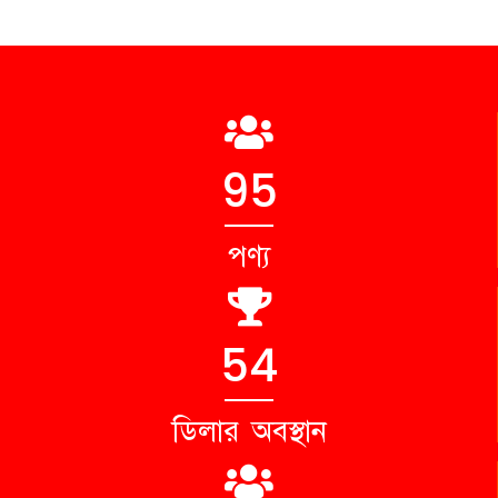
98
পণ্য
56
ডিলার অবস্থান