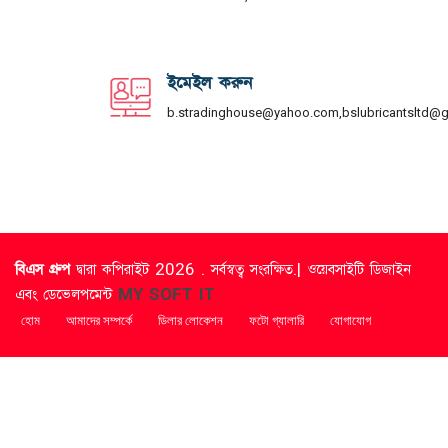
ইমেইল করুন
b.stradinghouse@yahoo.com,bslubricantsltd@
বিএস গ্রুপ
দ্বারা কপিরাইট 2026 . সর্বস্বত্ব সংরক্ষিত.| ওয়েবসাইটি ডিজাইন
এবং ডেভেলপমেন্ট
MY SOFT IT
হোম
আমাদের সম্পর্কে
ডিলার লোকেশন
ফটো গ্যালারি
যোগাযোগ