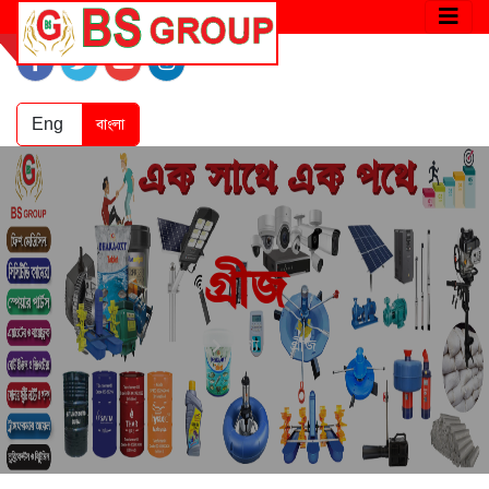
Eng
বাংলা
গ্রীজ
হোম
পণ্য
গ্রীজ